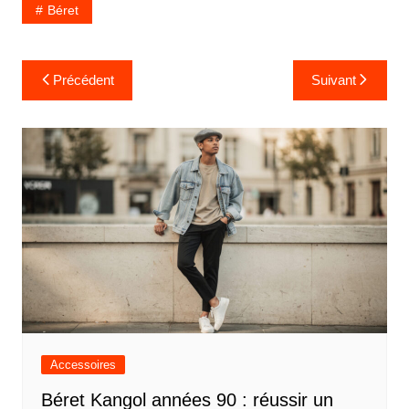
Béret
Navigation
Précédent
Suivant
de
l’article
Accessoires
Béret Kangol années 90 : réussir un