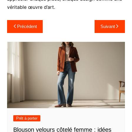
véritable œuvre d’art.
Navigation
Précédent
Suivant
de
l’article
Prêt à porter
Blouson velours côtelé femme : idées